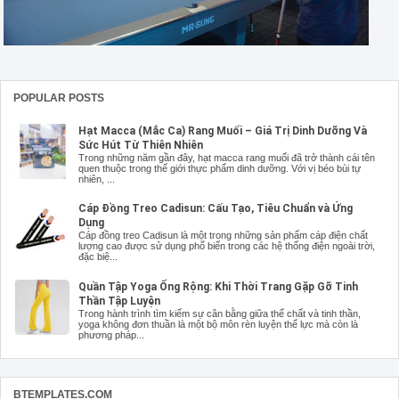
POPULAR POSTS
Hạt Macca (Mắc Ca) Rang Muối – Giá Trị Dinh Dưỡng Và
Sức Hút Từ Thiên Nhiên
Trong những năm gần đây, hạt macca rang muối đã trở thành cái tên
quen thuộc trong thế giới thực phẩm dinh dưỡng. Với vị béo bùi tự
nhiên, ...
Cáp Đồng Treo Cadisun: Cấu Tạo, Tiêu Chuẩn và Ứng
Dụng
Cáp đồng treo Cadisun là một trong những sản phẩm cáp điện chất
lượng cao được sử dụng phổ biến trong các hệ thống điện ngoài trời,
đặc biệ...
Quần Tập Yoga Ống Rộng: Khi Thời Trang Gặp Gỡ Tinh
Thần Tập Luyện
Trong hành trình tìm kiếm sự cân bằng giữa thể chất và tinh thần,
yoga không đơn thuần là một bộ môn rèn luyện thể lực mà còn là
phương pháp...
BTEMPLATES.COM