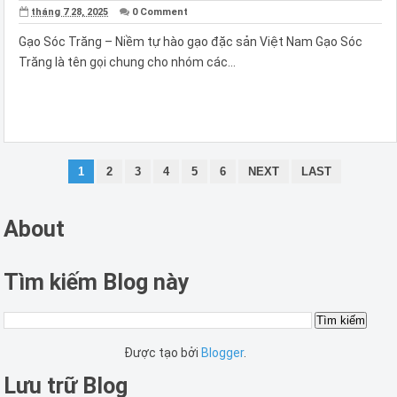
tháng 7 28, 2025
0 Comment
Gạo Sóc Trăng – Niềm tự hào gạo đặc sản Việt Nam Gạo Sóc
Trăng là tên gọi chung cho nhóm các...
1
2
3
4
5
6
NEXT
LAST
About
Tìm kiếm Blog này
Được tạo bởi
Blogger
.
Lưu trữ Blog