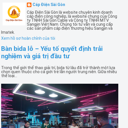
Cáp Điện Sài Gòn
Cáp Điện Sài Gòn là website chuyên kinh doanh
cáp điện công nghiệp, là website chung của Công
ty TNHH Sài Gòn Cable và Công ty TNHH MTV
Sangjin Việt Nam. Chúng tôi tư vấn và cung cấp
các sản phẩm cáp điện thương hiệu Sangjin và
Imatek.
Xem hồ sơ hoàn chỉnh của tôi
Bàn bida lỗ – Yếu tố quyết định trải
nghiệm và giá trị đầu tư
Trong thế giới thể thao giải trí, bida từ lâu đã trở thành một lựa
chọn quen thuộc cho cả giới trẻ lẫn người trung niên. Giữa nhiều
thể loại...