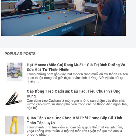
POPULAR POSTS
Hạt Macca (Mắc Ca) Rang Muối – Giá Trị Dinh Dưỡng Và
Sức Hút Từ Thiên Nhiên
Trong những năm gần đây, hạt macca rang muối đã trở thành cái tên
quen thuộc trong thế giới thực phẩm dinh dưỡng. Với vị béo bùi tự
nhiên, ...
Cáp Đồng Treo Cadisun: Cấu Tạo, Tiêu Chuẩn và Ứng
Dụng
Cáp đồng treo Cadisun là một trong những sản phẩm cáp điện chất
lượng cao được sử dụng phổ biến trong các hệ thống điện ngoài trời,
đặc biệ...
Quần Tập Yoga Ống Rộng: Khi Thời Trang Gặp Gỡ Tinh
Thần Tập Luyện
Trong hành trình tìm kiếm sự cân bằng giữa thể chất và tinh thần,
yoga không đơn thuần là một bộ môn rèn luyện thể lực mà còn là
phương pháp...