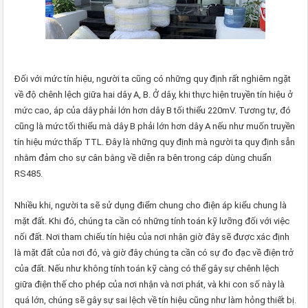
Đối với mức tín hiệu, người ta cũng có những quy định rất nghiêm ngặt
về độ chênh lệch giữa hai dây A, B. Ở dây, khi thực hiện truyền tín hiệu ở
mức cao, áp của dây phải lớn hơn dây B tối thiểu 220mV. Tương tự, đó
cũng là mức tối thiểu mà dây B phải lớn hơn dây A nếu như muốn truyền
tín hiệu mức thấp TTL. Đây là những quy định mà người ta quy định sẵn
nhằm đảm cho sự cân bằng về diễn ra bên trong cáp dùng chuẩn
RS485.
Nhiều khi, người ta sẽ sử dụng điểm chung cho điện áp kiểu chung là
mặt đất. Khi đó, chúng ta cần có những tính toán kỹ lưỡng đối với việc
nối đất. Nơi tham chiếu tín hiệu của nơi nhận giờ đây sẽ được xác định
là mặt đất của nơi đó, và giờ đây chúng ta cần có sự đo đạc về điện trở
của đất. Nếu như không tính toán kỹ càng có thể gây sự chênh lệch
giữa điện thế cho phép của nơi nhận và nơi phát, và khi con số này là
quá lớn, chúng sẽ gây sự sai lệch về tín hiệu cũng như làm hỏng thiết bị.