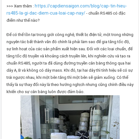
https://capdiensaigon.com/blog/cap-tin-hieu-
>>> Xem thêm :
rs485-la-gi-dac-diem-cua-loai-cap-nay/
- chuẩn RS485 có đặc
điểm như thế nào?
Để có thể tồn tại trong giới công nghệ, thiết bị điện tử, một trong những
nguyên tắc bất thành văn đó chính là phải làm sao để gia tăng tốc độ,
sự linh hoạt của các sản phẩm xuất hiện sau. Đối với các loại chuẩn, để
tăng tốc độ truyền và khoảng cách truyền lên, khi nghiên cứu và tạo ra
chuẩn RS485, người ta đã dùng đường truyền cân bằng thông qua hai
dây A, B và không có dây mass. Khi đó, tại hai dây thì tính hiệu sẽ có sự
trái ngược nhau, khi một bên tăng thì một bên sẽ giảm xuống. Có thể
thấy là sự thay đổi này là theo hướng nghịch nhưng cũng chính điều này
khiến cho sự cân bằng luôn được đảm bảo.